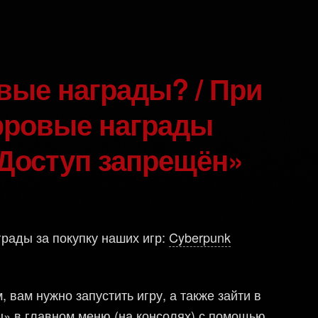
фровые награды
Доступ запрещён»
грады за покупку наших игр:
Cyberpunk
 вам нужно запустить игру, а также зайти в
ы» в главном меню (на консолях) с помощью