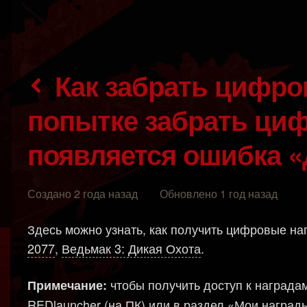
Как забрать цифровые награды? / При
попытке забрать ци
появляется ошибка «
Создано 2 года назад Обновлено 1 год назад
Здесь можно узнать, как получить цифровые на
2077
,
Ведьмак 3: Дикая Охота
.
чтобы получить доступ к наградам,
Примечание:
REDlauncher (на ПК) или в раздел «Мои наград