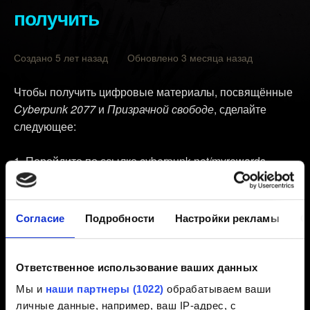
получить
Создано 5 лет назад Обновлено 3 месяца назад
Чтобы получить цифровые материалы, посвящённые
Cyberpunk 2077
и
Призрачной свободе
, сделайте
следующее:
Перейдите по ссылке
cyberpunk.net/myrewards
.
Нажмите на кнопку
Загрузка материалов
.
Войдите в свою учётную запись CD PROJEKT RED.
Согласие
Подробности
Настройки рекламы
О
Щёлкайте по ссылкам в списке, чтобы загружать
цифровые материалы.
Ответственное использование ваших данных
Примечание:
чтобы получить доступ к наградам, вам
Мы и
наши партнеры (1022)
обрабатываем ваши
нужно запустить игру, а также зайти в
REDlauncher
личные данные, например, ваш IP-адрес, с