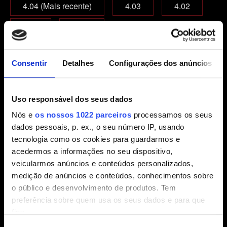
4.04 (Mais recente)
4.03
4.02
4.01
Outra
Que edição de jogo você está jogando?
Consentir
Detalhes
Configurações dos anúncios
Jogo-base
Jogo-base + expansões
Complete Edition
Uso responsável dos seus dados
Nós e
os nossos 1022 parceiros
processamos os seus
E-mail (cuidado com erros de digitação!)
dados pessoais, p. ex., o seu número IP, usando
tecnologia como os cookies para guardarmos e
acedermos a informações no seu dispositivo,
veicularmos anúncios e conteúdos personalizados,
Breve descrição do problema
medição de anúncios e conteúdos, conhecimentos sobre
o público e desenvolvimento de produtos. Tem
preferência sobre quem usa os seus dados e para que
fins.