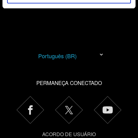
cookies com os nossos parceiros. Todos esses cookies
adicionais precisarão da sua permissão, no entanto.
Você encontrará todos os detalhes sobre o uso de
cookies e poderá ajustar as suas preferências no menu
"Configurações" abaixo.
Português (BR)
PERMANEÇA CONECTADO
ACORDO DE USUÁRIO