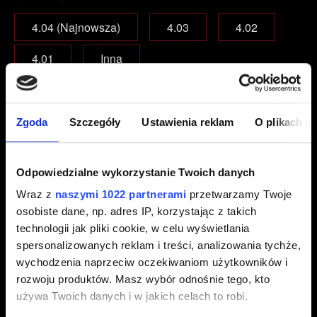
4.04 (Najnowsza)
4.03
4.02
4.01
Inna
W którą edycję gry grasz?
Zgoda
Szczegóły
Ustawienia reklam
O plikach c
Gra podstawowa
Gra podstawowa + dodatki
Odpowiedzialne wykorzystanie Twoich danych
Edycja Kompletna
Wraz z
naszymi 1022 partnerami
przetwarzamy Twoje
osobiste dane, np. adres IP, korzystając z takich
E-mail (uwaga na literówki)
technologii jak pliki cookie, w celu wyświetlania
spersonalizowanych reklam i treści, analizowania tychże,
wychodzenia naprzeciw oczekiwaniom użytkowników i
rozwoju produktów. Masz wybór odnośnie tego, kto
Krótki opis problemu
używa Twoich danych i w jakich celach to robi.