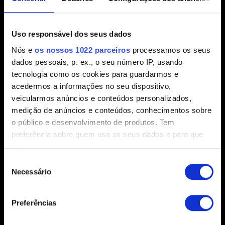
Progresso
Uso responsável dos seus dados
Progressão no jogo
Nós e
os nossos 1022 parceiros
processamos os seus
dados pessoais, p. ex., o seu número IP, usando
Progresso bloqueado
tecnologia como os cookies para guardarmos e
Seleção de aparências de Alzur
acedermos a informações no seu dispositivo,
veicularmos anúncios e conteúdos personalizados,
medição de anúncios e conteúdos, conhecimentos sobre
o público e desenvolvimento de produtos. Tem
Som
preferência sobre quem usa os seus dados e para que
fins.
Áudio de narração e diálogos somente em
Seleção
inglês
Se permitir, gostaríamos também de:
Necessário
de
Recolher informações sobre a sua localização
consentimento
geográfica as quais podem ter uma precisão de
Preferências
vários metros
Outros
Identificar o seu dispositivo analisando de forma