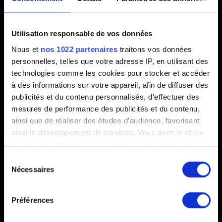
Progression
Utilisation responsable de vos données
Nous et
nos 1022 partenaires
traitons vos données
Progression en jeu
personnelles, telles que votre adresse IP, en utilisant des
technologies comme les cookies pour stocker et accéder
Progression bloquée
à des informations sur votre appareil, afin de diffuser des
Sélection de tenues pour Alzur
publicités et du contenu personnalisés, d'effectuer des
mesures de performance des publicités et du contenu,
ainsi que de réaliser des études d’audience, favorisant
ainsi le développement de services. Vous avez le choix
Sons
quant à l'utilisation de vos données et à leurs finalités.
Vous pouvez modifier ou retirer votre consentement à
Sélection
Narration et dialogues en anglais uniquement
tout moment en consultant la Déclaration relative aux
Nécessaires
du
cookies ou en cliquant sur l'icône de confidentialité.
consentement
Préférences
Si vous le permettez, nous aimerions également :
Autre
Collecter des informations sur votre localisation