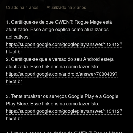
Criado há 4 anos Atualizado há 2 anos
1. Certifique-se de que GWENT: Rogue Mage está
atualizado. Esse artigo explica como atualizar os
aplicativos:
https://support.google.com/googleplay/answer/113412?
hl=pt-br
2. Certifique-se que a versão do seu Android esteja
atualizada. Esse link ensina como fazer isto:
https://support.google.com/android/answer/7680439?
hl=pt-br
3. Tente atualizar os serviços Google Play e a Google
Play Store. Esse link ensina como fazer isto:
https://support.google.com/googleplay/answer/113412?
hl=pt-br