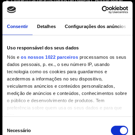
4. Limpe o cache e os dados de GWENT: Rogue Mage:
No dispositivo Android, abra as configurações
do aplicativo.
Consentir
Detalhes
Configurações dos anúncios
Selecione “Aplicativos e notificações” e, em
seguida, “Ver todos os aplicativos”.
Uso responsável dos seus dados
Role para baixo e toque em GWENT: Rogue
Nós e
os nossos 1022 parceiros
processamos os seus
Mage.
dados pessoais, p. ex., o seu número IP, usando
Toque em “Armazenamento” e em “Limpar
tecnologia como os cookies para guardarmos e
cache”.
acedermos a informações no seu dispositivo,
veicularmos anúncios e conteúdos personalizados,
Toque em “Gerenciar espaço” e, em seguida,
medição de anúncios e conteúdos, conhecimentos sobre
“Excluir todos os dados”.
o público e desenvolvimento de produtos. Tem
preferência sobre quem usa os seus dados e para que
fins.
ATENÇÃO: excluir os dados, assim como desinstalar o
Seleção
jogo, excluirão seus arquivos de salvamento de GWENT:
Se permitir, gostaríamos também de:
Necessário
de
Rogue Mage.