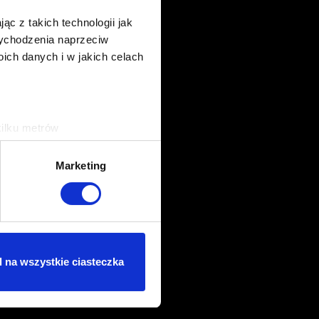
ąc z takich technologii jak
 wychodzenia naprzeciw
ch danych i w jakich celach
kilku metrów
ch (fingerprinting, czyli
Marketing
sne preferencje w
sekcji
j chwili.
ołecznościowe i analizować
artnerom społecznościowym,
 na wszystkie ciasteczka
anymi od Ciebie lub
dasz się na używanie plików