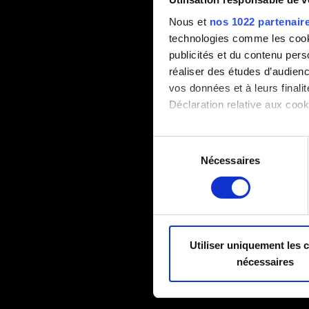
Nous et
nos 1022 partenair
technologies comme les cooki
publicités et du contenu per
réaliser des études d’audienc
vos données et à leurs final
Déclaration relative aux cooki
Si vous le permettez, nous a
Sélection
Collecter des informa
Nécessaires
du
Identifier votre appar
consentement
digitales).
Pour en savoir plus sur le tr
Détails »
. Vous pouvez modifi
Utiliser uniquement les 
Certains sont indispensables 
nécessaires
techniques et des retours sur
nous aider à vous contacter 
nous partageons également c