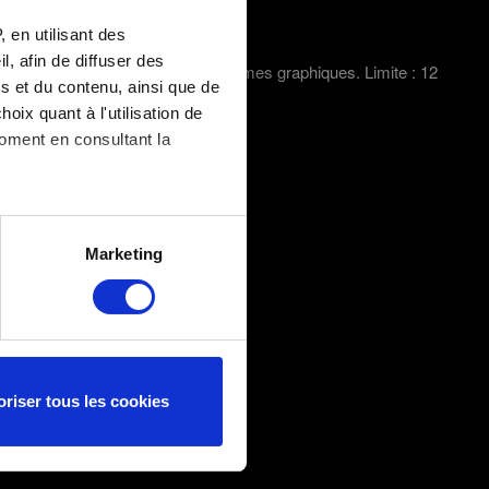
 en utilisant des
, afin de diffuser des
ture d'écran dans le cas de problèmes graphiques. Limite : 12
s et du contenu, ainsi que de
oix quant à l'utilisation de
moment en consultant la
es à plusieurs mètres près
Marketing
s spécifiques (empreintes
, reportez-vous à la
section «
claration sur les cookies.
oriser tous les cookies
fournissent des informations
. Par exemple, ils peuvent
nt vous intéresser. Parfois,
okies optionnels ne seront