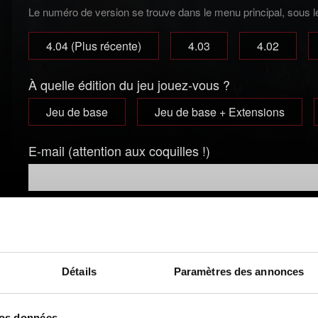
Le numéro de version se trouve dans le menu principal, sous le 
4.04 (Plus récente)
4.03
4.02
À quelle édition du jeu jouez-vous ?
Jeu de base
Jeu de base + Extensions
E-mail (attention aux coquilles !)
Courte description du problème
Détails
Paramètres des annonces
vos données