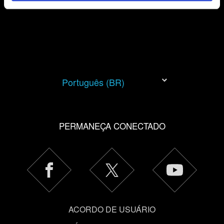
cookies com os nossos parceiros. Todos esses cookies
adicionais precisarão da sua permissão, no entanto.
Você encontrará todos os detalhes sobre o uso de
cookies e poderá ajustar as suas preferências no menu
"Configurações" abaixo.
Português (BR)
PERMANEÇA CONECTADO
ACORDO DE USUÁRIO