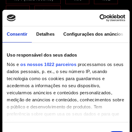
4.01
Outra
Que edição de jogo você está jogando?
Consentir
Detalhes
Configurações dos anúncios
Jogo-base
Jogo-base + expansões
Complete Edition
Uso responsável dos seus dados
Nós e
os nossos 1022 parceiros
processamos os seus
E-mail (cuidado com erros de digitação!)
dados pessoais, p. ex., o seu número IP, usando
tecnologia como os cookies para guardarmos e
acedermos a informações no seu dispositivo,
veicularmos anúncios e conteúdos personalizados,
Breve descrição do problema
medição de anúncios e conteúdos, conhecimentos sobre
o público e desenvolvimento de produtos. Tem
preferência sobre quem usa os seus dados e para que
fins.
0/20
Seleção