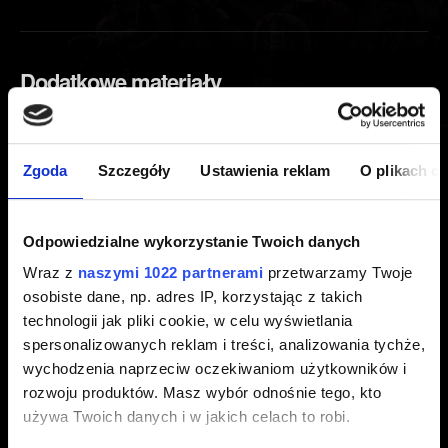
Dodatkowe materiały
Wojna Krwi: Wiedźmińskie Opowieści - ścieżka
dźwiękowa z gry
Zgoda
Szczegóły
Ustawienia reklam
O plikach c
Odblokowanie dodatkowych fantów do GWINTA
za zakup Wojny Krwi: Wiedźmińskie Opowieści
Odpowiedzialne wykorzystanie Twoich danych
Wraz z
naszymi 1022 partnerami
przetwarzamy Twoje
osobiste dane, np. adres IP, korzystając z takich
Polityka wideo
technologii jak pliki cookie, w celu wyświetlania
spersonalizowanych reklam i treści, analizowania tychże,
Polityka wideo
wychodzenia naprzeciw oczekiwaniom użytkowników i
rozwoju produktów. Masz wybór odnośnie tego, kto
używa Twoich danych i w jakich celach to robi.