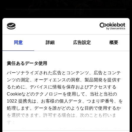
追加要素
『奪われし玉座：ウィッチャーテイルズ』のサ
同意
詳細
広告設定
概要
ウンドトラックについて
『奪われし玉座：ウィッチャーテイルズ』の購
責任あるデータ使用
入特典を『グウェント』で受け取る方法
パーソナライズされた広告とコンテンツ、広告とコンテ
ンツの測定、オーディエンスの洞察、製品開発を提供す
るために、デバイスに情報を保存およびアクセスする
映像ポリシー
Cookieなどのテクノロジーを使用して、当社と当社の
1022 提携先は、お客様の個人データ、つまりIP番号、を
ビデオポリシー
処理します。データを誰がどのような目的で使用するか
を選択できます。
許可する場合は、次のことも行いま
す：
数メートル以内の誤差の地理的な位置情報を収集