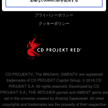
必要なCookieのみを使用する
ユーザー同意書
プライバシーポリシー
クッキーポリシー
CD PROJEKT®, The Witcher®, GWENT® are registered
trademarks of CD PROJEKT Capital Group. © 2018 CD
PROJEKT S.A. All rights reserved. Developed by CD
PROJEKT S.A., THE WITCHER games and GWENT game are
set in the universe created by Andrzej Sapkowski. All other
copyrights and trademarks are the property of their respective