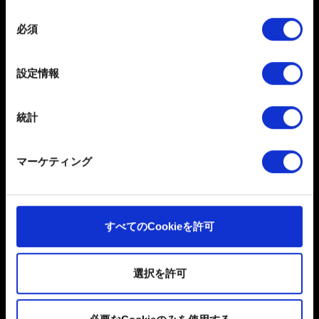
提案
します
同
必須
特定の特性（フィンガープリント）を積極的にス
意
フィードバックを共有したい
キャンしてデバイスを特定します
の
選
詳細セクション
で個人データの処理方法と設定を行って
設定情報
択
ください。「Cookie宣言」からいつでも同意を変更また
は撤回できます。
統計
一部のCookieはウェブサイトの機能を正常にお使いいた
だくために必要なものです。その他のCookieは、ウェブ
マーケティング
サイトの品質向上のために、オプションとして技術的お
よびコンテンツ関連のフィードバックを送信します。ま
日本語
た、ソーシャルメディア上などでお客様が興味を持ちそ
ソーシャルメディア
うなコンテンツをお届けするために、一部のCookieをパ
すべてのCookieを許可
ートナーに提供する場合があります。お客様の許可なく
これらのオプションが有効になることはありません。
選択を許可
Cookieの使用およびパフォーマンスの変更点に関する詳
細は、下記の「設定」メニューでご確認ください。