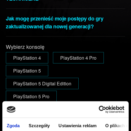
Jak mogę przenieść moje postępy do gry
zaktualizowanej dla nowej generacji?
Wybierz konsolę
PlayStation 4
PlayStation 4 Pro
PlayStation 5
PlayStation 5 Digital Edition
PlayStation 5 Pro
E-mail (uwaga na literówki)
Zgoda
Szczegóły
Ustawienia reklam
O plikach c