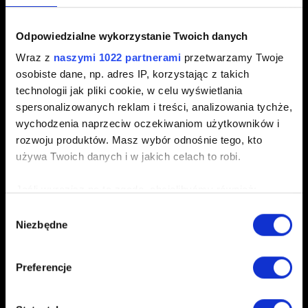
Krótki opis problemu
Odpowiedzialne wykorzystanie Twoich danych
Wraz z
naszymi 1022 partnerami
przetwarzamy Twoje
osobiste dane, np. adres IP, korzystając z takich
technologii jak pliki cookie, w celu wyświetlania
0/20
spersonalizowanych reklam i treści, analizowania tychże,
wychodzenia naprzeciw oczekiwaniom użytkowników i
Dodaj plik
rozwoju produktów. Masz wybór odnośnie tego, kto
używa Twoich danych i w jakich celach to robi.
Możesz załączyć do zgłoszenia plik np. zrzut ekranu.
Limit: 12 MB.
Jeśli wyrazisz na to zgodę, chcielibyśmy również:
Gromadzić dane dotyczące Twojej lokalizacji
Wybór
Przeglądaj
Niezbędne
geograficznej z dokładnością nawet do kilku metrów
zgody
Identyfikować Twoje urządzenie, aktywnie
analizując charakteryzującego je zbiory danych
Preferencje
(fingerprinting, czyli wirtualny odcisk palca)
Dowiedz się więcej odnośnie tego, jak Twoje osobiste