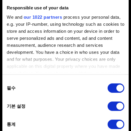
Responsible use of your data
문제에 관한 간단한 설명
We and
our 1022 partners
process your personal data,
e.g. your IP-number, using technology such as cookies to
store and access information on your device in order to
serve personalized ads and content, ad and content
0/20
measurement, audience research and services
development. You have a choice in who uses your data
and for what purposes. Your privacy choices are only
파일 추가
applicable on this digital property where you have made
보고서에 파일을 첨부할 수 있습니다. 예를 들어 그래픽
your choices. You can change or withdraw your consent
문제인 경우, 스크린샷을 첨부할 수 있습니다.
any time from the Cookie Declaration or by clicking on
동의
첨부 파일의 크기는 최대 12MB입니다.
the Privacy trigger icon.
필수
선택
찾아보기
If you allow, we would also like to:
기본 설정
Collect information about your geographical
location which can be accurate to within several
meters
통계
Identify your device by actively scanning it for