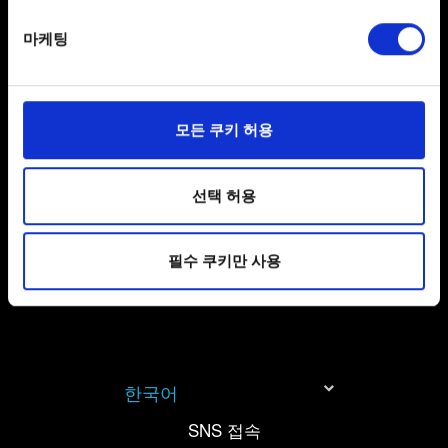
specific characteristics (fingerprinting)
마케팅
보내기
Find out more about how your personal data is processed
and set your preferences in the
details section
.
일부 쿠키는 웹 사이트를 정상적으로 이용하기 위해
모든 쿠키 허용
개인 정보 처리 관련 정보
필요합니다. 그 밖의 쿠키는 선택적이며, 당사에 콘텐츠
관련 기술적 피드백을 제공하여 사용자의 웹사이트 이용
환경을 개선하기 위해 사용됩니다. 예를 들어, 소셜
선택 허용
미디어를 통해 사용자와 소통할 경우, 사용자의 선호도를
파악하기 위해 쿠키의 일부를 저희 파트너와 공유할 수도
필수 쿠키만 사용
있습니다. 물론, 이처럼 선택적으로 쿠키를 사용할
경우에는 사용자의 동의를 구할 것입니다.
쿠키 사용에 관한 세부 사항이나 관련 설정은 아래의
"Settings" 메뉴에서 확인할 수 있습니다.
한국어
SNS 접속