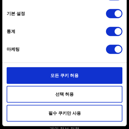
If you allow, we would also like to:
기본 설정
Collect information about your geographical
location which can be accurate to within several
meters
통계
Identify your device by actively scanning it for
specific characteristics (fingerprinting)
마케팅
Find out more about how your personal data is processed
한국어
and set your preferences in the
details section
.
SNS 접속
일부 쿠키는 웹 사이트를 정상적으로 이용하기 위해
모든 쿠키 허용
필요합니다. 그 밖의 쿠키는 선택적이며, 당사에 콘텐츠
관련 기술적 피드백을 제공하여 사용자의 웹사이트 이용
환경을 개선하기 위해 사용됩니다. 예를 들어, 소셜
선택 허용
미디어를 통해 사용자와 소통할 경우, 사용자의 선호도를
파악하기 위해 쿠키의 일부를 저희 파트너와 공유할 수도
필수 쿠키만 사용
있습니다. 물론, 이처럼 선택적으로 쿠키를 사용할
사용자 약관 동의
경우에는 사용자의 동의를 구할 것입니다.
개인 정보 정책