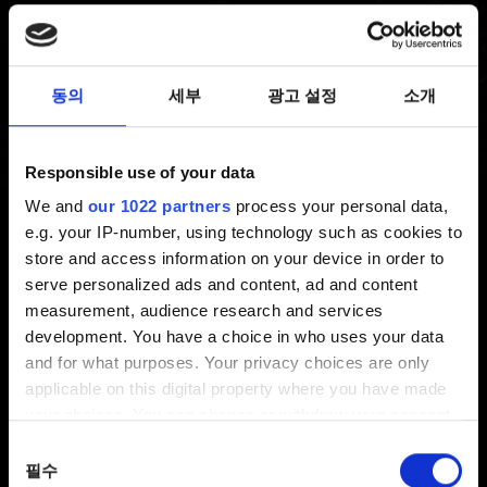
X|S로 저장 파일 이전
최신 5 년 전 갱신 7 개월 전
동의
세부
광고 설정
소개
스마트 딜리버리 기능을 사용하면 Xbox One에서 중단한
지점부터 Xbox Series X|S에서 계속 플레이할 수
Responsible use of your data
있습니다. 인터넷에 연결하여 저장 데이터를 클라우드에
We and
our 1022 partners
process your personal data,
업로드해 주세요.
e.g. your IP-number, using technology such as cookies to
store and access information on your device in order to
또는 Xbox One과 Xbox Series X|S를 동일한 네트워크에
serve personalized ads and content, ad and content
연결하고 시스템의 네트워크 전송 기능을 사용해 주세요.
measurement, audience research and services
development. You have a choice in who uses your data
and for what purposes. Your privacy choices are only
applicable on this digital property where you have made
도움이 필요하신가요?
your choices. You can change or withdraw your consent
any time from the Cookie Declaration or by clicking on
동의
the Privacy trigger icon.
필수
선택
문의