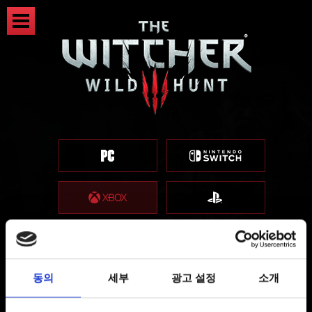
동의
세부
광고 설정
소개
등록 보상(게임 내 보상) 수령