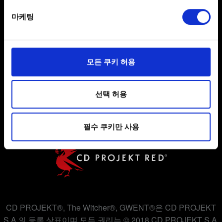
specific characteristics (fingerprinting)
마케팅
Find out more about how your personal data is processed
and set your preferences in the
details section
.
일부 쿠키는 웹 사이트를 정상적으로 이용하기 위해
모든 쿠키 허용
사용자 약관 동의
필요합니다. 그 밖의 쿠키는 선택적이며, 당사에 콘텐츠
관련 기술적 피드백을 제공하여 사용자의 웹사이트 이용
개인 정보 정책
환경을 개선하기 위해 사용됩니다. 예를 들어, 소셜
선택 허용
쿠키 정책
미디어를 통해 사용자와 소통할 경우, 사용자의 선호도를
파악하기 위해 쿠키의 일부를 저희 파트너와 공유할 수도
필수 쿠키만 사용
있습니다. 물론, 이처럼 선택적으로 쿠키를 사용할
경우에는 사용자의 동의를 구할 것입니다.
쿠키 사용에 관한 세부 사항이나 관련 설정은 아래의
"Settings" 메뉴에서 확인할 수 있습니다.
CD PROJEKT®, The Witcher®, GWENT®은 CD PROJEKT
S.A.의 등록 상표이며 모든 권리는 © 2018 CD PROJEKT S.A.