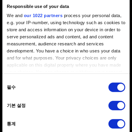
방법
Responsible use of your data
We and
our 1022 partners
process your personal data,
e.g. your IP-number, using technology such as cookies to
최신 5 년 전 갱신 3 년 전
store and access information on your device in order to
serve personalized ads and content, ad and content
수령할 수 있는 보상에 관한 자세한 정보와 등록 방법은
measurement, audience research and services
www.thewitcher.com/my-rewards
를 참고하세요
development. You have a choice in who uses your data
and for what purposes. Your privacy choices are only
applicable on this digital property where you have made
your choices. You can change or withdraw your consent
any time from the Cookie Declaration or by clicking on
동의
the Privacy trigger icon.
필수
선택
If you allow, we would also like to:
기본 설정
Collect information about your geographical
한국어
location which can be accurate to within several
SNS 접속
meters
통계
Identify your device by actively scanning it for