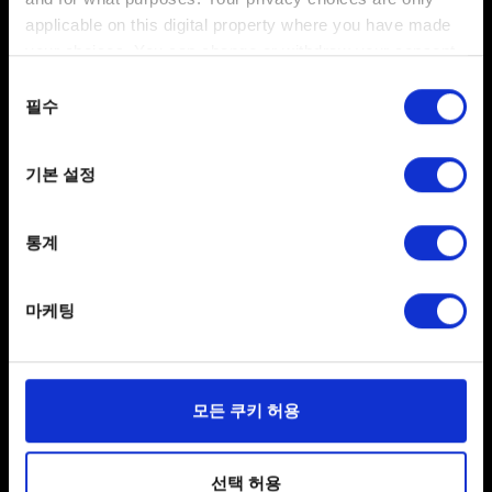
실행한 후에도 자동으로 트로피가 나타나지 않는다면 다시
applicable on this digital property where you have made
한번 조건을 충족시켜 보세요. 이때, 조건이 충족되기 전의
your choices. You can change or withdraw your consent
저장 파일을 불러와야 할 수도 있습니다.
any time from the Cookie Declaration or by clicking on
동의
the Privacy trigger icon.
필수
선택
If you allow, we would also like to:
도움이 필요하신가요?
기본 설정
Collect information about your geographical
location which can be accurate to within several
문의
meters
통계
Identify your device by actively scanning it for
specific characteristics (fingerprinting)
마케팅
Find out more about how your personal data is processed
and set your preferences in the
details section
.
일부 쿠키는 웹 사이트를 정상적으로 이용하기 위해
모든 쿠키 허용
필요합니다. 그 밖의 쿠키는 선택적이며, 당사에 콘텐츠
관련 기술적 피드백을 제공하여 사용자의 웹사이트 이용
한국어
환경을 개선하기 위해 사용됩니다. 예를 들어, 소셜
선택 허용