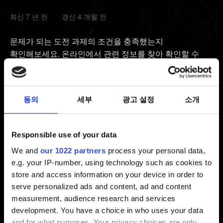
최신 7 년 전 갱신 4 개월 전
문제가 되는 도전 과제의 조건을 충족했는지
확인해보세요. 온라인에서 관련 정보를 찾아 확인할 수
있습니다. 조건을 충족했는데도 트로피가 나타나지
않는다면
동의
세부
광고 설정
소개
PlayStation 의 캐시를 삭제해보세요.
1. PlayStation 를 켭니다. 절전 모드로 들어가지 마세요.
Responsible use of your data
2. PlayStation 위쪽의 전원 표시등이 꺼지고 깜빡임을
We and
our 1022 partners
process your personal data,
멈추면 콘솔 뒤쪽의 전원 케이블을 뽑으세요.
e.g. your IP-number, using technology such as cookies to
3. 30초 이상 기다리세요.
store and access information on your device in order to
4. PlayStation 에 다시 전원 케이블을 꽂고 콘솔을 켠 뒤,
serve personalized ads and content, ad and content
여전히 문제가 발생하는지 확인해보세요.
measurement, audience research and services
development. You have a choice in who uses your data
이렇게 하면 시스템 공장 초기화가 진행됩니다. 게임을
and for what purposes. Your privacy choices are only