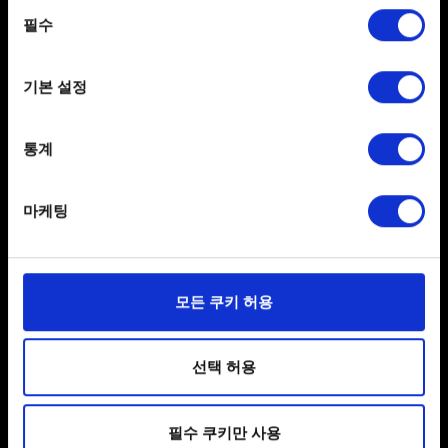
도움이 필요하신가요?
동의
the Privacy trigger icon.
필수
선택
If you allow, we would also like to:
문의
기본 설정
Collect information about your geographical
location which can be accurate to within several
meters
통계
Identify your device by actively scanning it for
specific characteristics (fingerprinting)
마케팅
Find out more about how your personal data is processed
and set your preferences in the
details section
.
한국어
일부 쿠키는 웹 사이트를 정상적으로 이용하기 위해
모든 쿠키 허용
필요합니다. 그 밖의 쿠키는 선택적이며, 당사에 콘텐츠
SNS 접속
관련 기술적 피드백을 제공하여 사용자의 웹사이트 이용
환경을 개선하기 위해 사용됩니다. 예를 들어, 소셜
선택 허용
미디어를 통해 사용자와 소통할 경우, 사용자의 선호도를
파악하기 위해 쿠키의 일부를 저희 파트너와 공유할 수도
필수 쿠키만 사용
있습니다. 물론, 이처럼 선택적으로 쿠키를 사용할