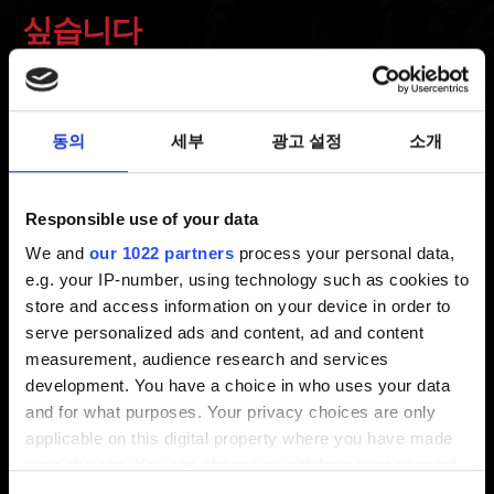
싶습니다
최신 5 년 전 갱신 4 개월 전
동의
세부
광고 설정
소개
본체의 전원을 끕니다. 절전 모드로 들어가지 마세요.
PlayStation의 전원 표시등이 완전히 꺼질 때까지
기다린 뒤에 전원 케이블을 뽑습니다.
Responsible use of your data
2분 이상 기다립니다.
We and
our 1022 partners
process your personal data,
e.g. your IP-number, using technology such as cookies to
PlayStation에 다시 전원 케이블을 꽂고 본체의 전원을
store and access information on your device in order to
켭니다.
serve personalized ads and content, ad and content
measurement, audience research and services
위의 사항이 도움이 되지 않는다면, 아래의 버튼을 눌러
development. You have a choice in who uses your data
문의해 주시기 바랍니다.
and for what purposes. Your privacy choices are only
applicable on this digital property where you have made
your choices. You can change or withdraw your consent
any time from the Cookie Declaration or by clicking on