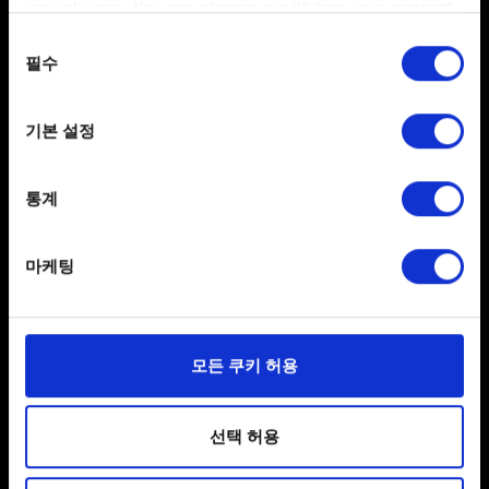
your choices. You can change or withdraw your consent
any time from the Cookie Declaration or by clicking on
동의
the Privacy trigger icon.
필수
선택
0/20
If you allow, we would also like to:
기본 설정
Collect information about your geographical
location which can be accurate to within several
파일 추가
meters
통계
보고서에 파일을 첨부할 수 있습니다. 예를 들어 그래픽
Identify your device by actively scanning it for
문제인 경우, 스크린샷을 첨부할 수 있습니다.
specific characteristics (fingerprinting)
마케팅
첨부 파일의 크기는 최대 12MB입니다.
Find out more about how your personal data is processed
and set your preferences in the
details section
.
찾아보기
일부 쿠키는 웹 사이트를 정상적으로 이용하기 위해
모든 쿠키 허용
필요합니다. 그 밖의 쿠키는 선택적이며, 당사에 콘텐츠
관련 기술적 피드백을 제공하여 사용자의 웹사이트 이용
환경을 개선하기 위해 사용됩니다. 예를 들어, 소셜
선택 허용
미디어를 통해 사용자와 소통할 경우, 사용자의 선호도를
파악하기 위해 쿠키의 일부를 저희 파트너와 공유할 수도