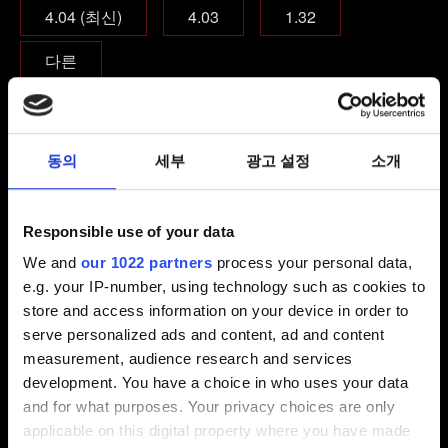
4.04 (최신)
4.03
1.32
다른
어떤 에디션의 게임을 플레이하고 계신가요?
본편 게임
본편 게임 + 확장팩
동의
세부
광고 설정
소개
컴플리트 에디션
Responsible use of your data
모드나 트레이너, 콘솔 명령을 사용했습니까?
We and
our 1022 partners
process your personal data,
e.g. your IP-number, using technology such as cookies to
예
아니요
store and access information on your device in order to
serve personalized ads and content, ad and content
이메일(오타에 주의하세요!)
measurement, audience research and services
development. You have a choice in who uses your data
and for what purposes. Your privacy choices are only
applicable on this digital property where you have made
문제에 관한 간단한 설명