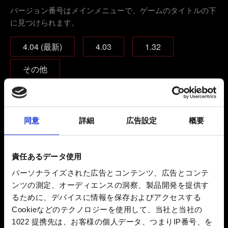
バージョン番号はメインメニューで、ゲームのタイトルの下
に見つけられます。
4.04 (最新)
4.03
1.32
その他
現在プレイされているゲームのエディション
本編
本編+拡張パック
同意
詳細
広告設定
概要
コンプリートエディション
責任あるデータ使用
MODやトレーナー、コンソールコマンドを使用し
パーソナライズされた広告とコンテンツ、広告とコンテ
ましたか？
ンツの測定、オーディエンスの洞察、製品開発を提供す
るために、デバイスに情報を保存およびアクセスする
はい
いいえ
Cookieなどのテクノロジーを使用して、当社と当社の
1022 提携先は、お客様の個人データ、つまりIP番号、を