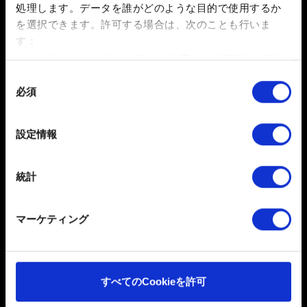
メール（入力ミスにご注意ください！）
処理します。データを誰がどのような目的で使用するか
を選択できます。
許可する場合は、次のことも行いま
す：
数メートル以内の誤差の地理的な位置情報を収集
発生している問題の詳細
します
同
必須
特定の特性（フィンガープリント）を積極的にス
意
キャンしてデバイスを特定します
の
選
詳細セクション
で個人データの処理方法と設定を行って
設定情報
0/20
択
ください。「Cookie宣言」からいつでも同意を変更また
は撤回できます。
統計
ファイルを追加
一部のCookieはウェブサイトの機能を正常にお使いいた
このレポートにファイルを添付できます。例：グラフィック
だくために必要なものです。その他のCookieは、ウェブ
マーケティング
関連の問題の場合、画面写真
サイトの品質向上のために、オプションとして技術的お
容量制限：12 MB
よびコンテンツ関連のフィードバックを送信します。ま
た、ソーシャルメディア上などでお客様が興味を持ちそ
参照
うなコンテンツをお届けするために、一部のCookieをパ
すべてのCookieを許可
ートナーに提供する場合があります。お客様の許可なく