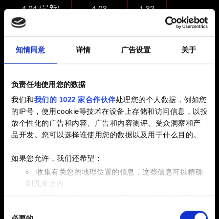
4.04 (最新)
4.03
1.32
其他
知情同意
详情
广告设置
关于
您现在游玩的游戏版本是？
基础版游戏
基础版游戏 + 资料片
负责任地使用您的数据
完全版
我们和
我们的 1022 家合作伙伴
处理您的个人数据，例如您
的IP号，使用cookie等技术在设备上存储和访问信息，以投
是否使用过 Mod、修改器或控制台命令？
放个性化的广告和内容、广告和内容测评、受众洞察和产
品开发。您可以选择谁使用您的数据以及用于什么目的。
有
没有
如果您允许，我们还希望：
电子邮件（请不要输入错别字！）
收集有关您的地理位置的信息，这些信息可以精确
到几米之内
通过主动扫描特定特征（指纹）来识别您的设备
同
在
细节部分
查找有关您的个人数据如何处理的更多信息，
问题的简短描述
必要的