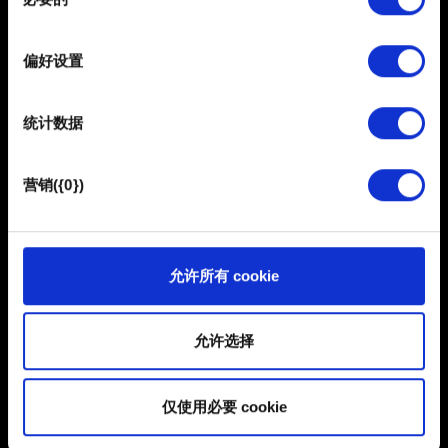
意
并设置您的首选项。您可随时从Cookie声明中更改或撤回
选
您的同意事项。
择
偏好设置
部分需要使用 Cookies 的是为了让网站功能可用，而另一
部分是非强制性的，可以为我们提供技术和内容相关的反
0/20
统计数据
馈，以便网站将更好地服务于您。例如帮助我们在社交媒
体上发现您，提供一些您可能会感兴趣的东西，我们偶尔
添加文件
也可能与我们的合作伙伴分享我们的 Cookie 片段。但是，
营销({0})
使用所有这些非强制性的 Cookie 都需要提前获取您的许
您可以在报告中附带文件。比如图形问题的截图。限制大小：
可。
12 MB。
您可以在下面的"设置"菜单中找到有关我们使用 Cookie 的
浏览
允许所有 cookie
所有详细信息，并调整您对 Cookie 的偏好。一旦您了解了
其中的内容并准备好继续，请点击"确定"。
提交
允许选择
仅使用必要 cookie
有关个人数据的信息