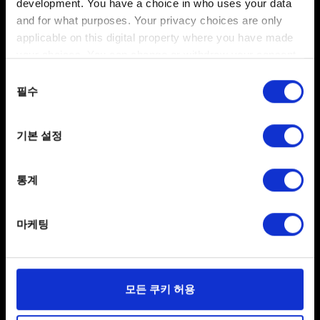
development. You have a choice in who uses your data
저장 장치 관리 확인이 나타나면 예를 누르세요.
and for what purposes. Your privacy choices are only
applicable on this digital property where you have made
이렇게 하면 시스템 공장 초기화가 진행됩니다. 게임을
your choices. You can change or withdraw your consent
실행한 후에도 자동으로 도전 과제가 나타나지 않는다면
any time from the Cookie Declaration or by clicking on
동의
다시 한번 조건을 충족해보세요. 이때, 조건이 충족되기
the Privacy trigger icon.
필수
선택
전의 저장 파일을 불러와야 할 수도 있습니다.
If you allow, we would also like to:
기본 설정
Collect information about your geographical
location which can be accurate to within several
도움이 필요하신가요?
meters
통계
Identify your device by actively scanning it for
specific characteristics (fingerprinting)
문의
마케팅
Find out more about how your personal data is processed
and set your preferences in the
details section
.
일부 쿠키는 웹 사이트를 정상적으로 이용하기 위해
모든 쿠키 허용
필요합니다. 그 밖의 쿠키는 선택적이며, 당사에 콘텐츠
관련 기술적 피드백을 제공하여 사용자의 웹사이트 이용