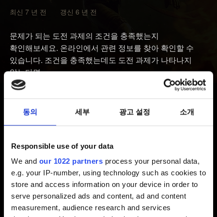
최신 7 년 전 갱신 6 년 전
문제가 되는 도전 과제의 조건을 충족했는지
확인해보세요. 온라인에서 관련 정보를 찾아 확인할 수
있습니다. 조건을 충족했는데도 도전 과제가 나타나지
않는다면
아래의 지시에 따라 캐시를 삭제해보세요.
동의
세부
광고 설정
소개
컨트롤러에서 가이드 버튼을 누르고 설정에서
시스템 설정을 선택합니다.
Responsible use of your data
저장 혹은 메모리를 선택하세요.
We and
our 1022 partners
process your personal data,
저장 장치를 선택한 후에 컨트롤러에서 Y를
e.g. your IP-number, using technology such as cookies to
누르세요. 이때 어떤 장치를 선택하더라도 모든 저장
store and access information on your device in order to
장치에서 캐시가 삭제됩니다.
serve personalized ads and content, ad and content
시스템 캐시 삭제를 선택합니다.
measurement, audience research and services