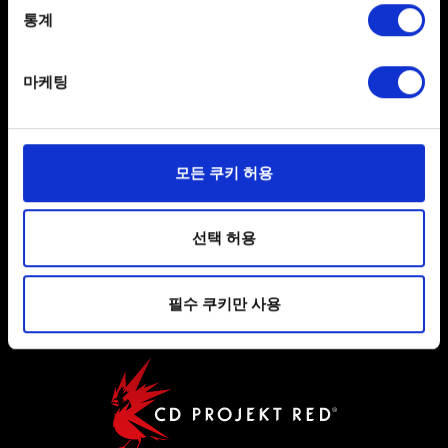
meters
통계
Identify your device by actively scanning it for
한국어
SNS 접속
specific characteristics (fingerprinting)
마케팅
Find out more about how your personal data is processed
and set your preferences in the
details section
.
일부 쿠키는 웹 사이트를 정상적으로 이용하기 위해
모든 쿠키 허용
필요합니다. 그 밖의 쿠키는 선택적이며, 당사에 콘텐츠
관련 기술적 피드백을 제공하여 사용자의 웹사이트 이용
사용자 약관 동의
환경을 개선하기 위해 사용됩니다. 예를 들어, 소셜
선택 허용
미디어를 통해 사용자와 소통할 경우, 사용자의 선호도를
개인 정보 정책
파악하기 위해 쿠키의 일부를 저희 파트너와 공유할 수도
쿠키 정책
필수 쿠키만 사용
있습니다. 물론, 이처럼 선택적으로 쿠키를 사용할
경우에는 사용자의 동의를 구할 것입니다.
쿠키 사용에 관한 세부 사항이나 관련 설정은 아래의
"Settings" 메뉴에서 확인할 수 있습니다.