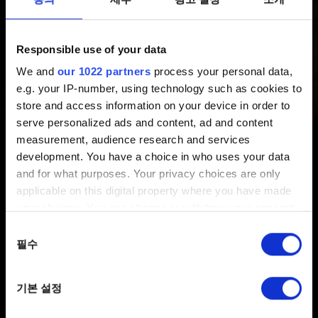
GOG 디지털 백업은
여기
에서 받으실 수 있습니다.
Responsible use of your data
주의하세요:
GOG 버전은 게임 키가 포함돼 있지
않습니다. 게임 키는 GOG 외의 플랫폼에서 게임을 구매한
We and
our 1022 partners
process your personal data,
플레이어가 원본에 문제가 생겼을 때 GOG에서 백업
e.g. your IP-number, using technology such as cookies to
디지털 사본을 받을 수 있도록 하기 위한 용도입니다.
store and access information on your device in order to
serve personalized ads and content, ad and content
코드 입력에 문제가 생기면
GOG 고객 지원
에
measurement, audience research and services
문의해주시기 바랍니다. 게임 코드 사진과 이메일
development. You have a choice in who uses your data
and for what purposes. Your privacy choices are only
주소/GOG 사용자 이름이 적힌 종이는 첨부 파일로
applicable on this digital property where you have made
보내주시기 바랍니다.
your choices. You can change or withdraw your consent
any time from the Cookie Declaration or by clicking on
동의
the Privacy trigger icon.
필수
선택
If you allow, we would also like to:
기본 설정
Collect information about your geographical
location which can be accurate to within several