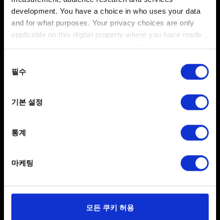
플레이어 여러분께서 이러한 변화에 대비할 시간을
development. You have a choice in who uses your data
and for what purposes. Your privacy choices are only
드리고자 합니다. 그래서 이러한 특정 운영 체제에 대한
applicable on this digital property where you have made
지원이 중단되기 30일 전에 미리 알려드리도록
your choices. You can change or withdraw your consent
하겠습니다.
any time from the Cookie Declaration or by clicking on
동의
the Privacy trigger icon.
필수
11.0 미만의 macOS에서 계속 플레이하길 원하신다면
선택
게임의 버전을 이전 버전으로 유지하십시오. 그러려면
If you allow, we would also like to:
Steam 및 GOG에서 자동 업데이트를 비활성화해야
기본 설정
Collect information about your geographical
합니다. AppStore에서는 별도의 조치가 필요하지
location which can be accurate to within several
않습니다. 모든 플랫폼서 공통 사항으로, 설치되어 있던
meters
통계
게임을 제거하면 최신 업데이트 버전의 게임만 설치할 수
Identify your device by actively scanning it for
있다는 걸 명심하십시오. 단, GOG에서는 이전 버전으로
specific characteristics (fingerprinting)
롤백할 수도 있습니다.
마케팅
Find out more about how your personal data is processed
and set your preferences in the
details section
.
일부 쿠키는 웹 사이트를 정상적으로 이용하기 위해
모든 쿠키 허용
필요합니다. 그 밖의 쿠키는 선택적이며, 당사에 콘텐츠