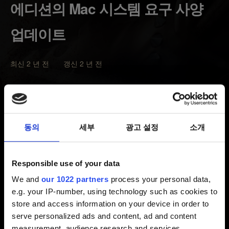
에디션의 Mac 시스템 요구 사양
업데이트
최신 2 년 전 갱신 2 년 전
더 위쳐: 인핸스드 에디션 및 더 위쳐 2: 왕들의 암살자가
Apple Silicon M1, M2 및 macOS Ventura를 곧 지원하게
된다는 소식을 기쁜 마음으로 알려드립니다.
동의
세부
광고 설정
소개
하지만, OS X 10.7.5, OS X 10.8.2, macOS 10.15에 대한
지원은 중단되며, 새로운 macOS의 최소 요구 사양이
Responsible use of your data
macOS 11.0으로 변경됩니다. 이는 저희가 사용하는
기술인 JIT 호환 메모리 관리와 Apple의 Game Controller
We and
our 1022 partners
process your personal data,
프레임워크는 최소 macOS 11.0 버전을 필요로 하기
e.g. your IP-number, using technology such as cookies to
때문입니다. Apple Silicon 칩에 대한 지원을 제공하려면
store and access information on your device in order to
이러한 업데이트가 필요합니다.
serve personalized ads and content, ad and content
measurement, audience research and services