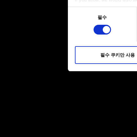
Collect information a
동의
Identify your device by
필수
선택
Find out more about how your
일부 쿠키는 웹 사이트를 정상
피드백을 제공하여 사용자의 
소통할 경우, 사용자의 선호도
필수 쿠키만 사용
선택적으로 쿠키를 사용할 경
쿠키 사용에 관한 세부 사항이나