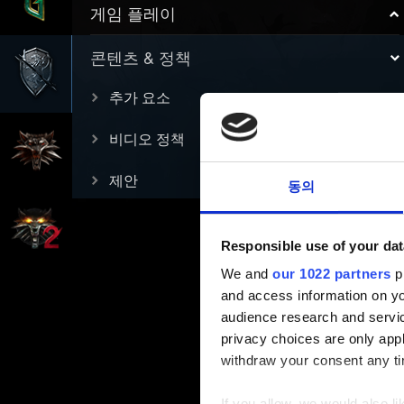
게임 플레이
콘텐츠 & 정책
추가 요소
비디오 정책
제안
동의
Responsible use of your dat
We and
our 1022 partners
pr
and access information on yo
audience research and servi
privacy choices are only app
withdraw your consent any tim
If you allow, we would also lik