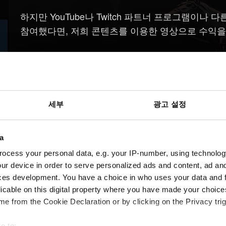
하지만 YouTube나 Twitch 파트너 프로그램이나
참여했다면, 저희 콘텐츠를 이용한 영상으로 수익을
그런 경우가 아니라면, 드릴 수 있는 말씀은 이것 
세부
광고 설정
a
ocess your personal data, e.g. your IP-number, using technolog
ur device in order to serve personalized ads and content, ad a
ces development. You have a choice in who uses your data and 
licable on this digital property where you have made your choic
e from the Cookie Declaration or by clicking on the Privacy trig
e to: