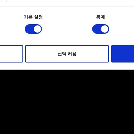
bout your geographical location which can be accurate to within 
 actively scanning it for specific characteristics (fingerprinting)
기본 설정
통계
 personal data is processed and set your preferences in the
det
적으로 이용하기 위해 필요합니다. 그 밖의 쿠키는 선택적이며, 
웹사이트 이용 환경을 개선하기 위해 사용됩니다. 예를 들어, 소셜
를 파악하기 위해 쿠키의 일부를 저희 파트너와 공유할 수도 있습니
선택 허용
우에는 사용자의 동의를 구할 것입니다.
 관련 설정은 아래의 "Settings" 메뉴에서 확인할 수 있습니다.