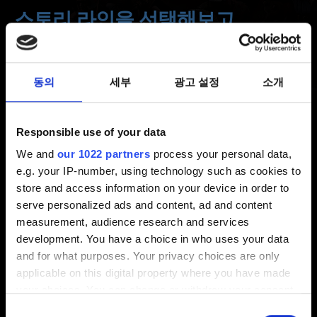
스토리 라인을 선택해보고
싶습니다. 이전 저장 데이터를
불러올 수 있나요?
동의
세부
광고 설정
소개
최신 7 년 전 갱신 4 년 전
Responsible use of your data
We and
our 1022 partners
process your personal data,
저희 개발진은 플레이어들이 진정한 RPG를 경험하시기를
e.g. your IP-number, using technology such as cookies to
원하며, 따라서 플레이어의 선택에 따라 결정되는
store and access information on your device in order to
방향으로 진행되도록 게임을 제작하였습니다.
serve personalized ads and content, ad and content
하지만 챕터를 완료하고 나면 원하는 챕터로 되돌아가
measurement, audience research and services
다시 진행할 수 있으니 걱정 마십시오.
development. You have a choice in who uses your data
and for what purposes. Your privacy choices are only
게임 불러오기 -> 저장 데이터 선택 -> 돌아가기... 메뉴를
applicable on this digital property where you have made
선택한 다음, 원하는 챕터로 돌아가면 됩니다.
your choices. You can change or withdraw your consent
any time from the Cookie Declaration or by clicking on
동의