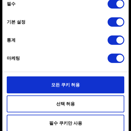
주의!
되돌아가시는 경우 저장 데이터를 덮어쓰게 됩니다.
the Privacy trigger icon.
필수
선택
예) 리리아 (첫 챕터)로 돌아가시는 경우 저장 데이터는
리리아 챕터의 시작 지점이 됩니다.
If you allow, we would also like to:
기본 설정
Collect information about your geographical
location which can be accurate to within several
meters
통계
Identify your device by actively scanning it for
specific characteristics (fingerprinting)
마케팅
Find out more about how your personal data is processed
and set your preferences in the
details section
.
한국어
일부 쿠키는 웹 사이트를 정상적으로 이용하기 위해
모든 쿠키 허용
SNS 접속
필요합니다. 그 밖의 쿠키는 선택적이며, 당사에 콘텐츠
관련 기술적 피드백을 제공하여 사용자의 웹사이트 이용
환경을 개선하기 위해 사용됩니다. 예를 들어, 소셜
선택 허용
미디어를 통해 사용자와 소통할 경우, 사용자의 선호도를
파악하기 위해 쿠키의 일부를 저희 파트너와 공유할 수도
필수 쿠키만 사용
있습니다. 물론, 이처럼 선택적으로 쿠키를 사용할