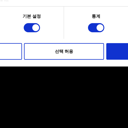
bout your geographical location which can be accurate to within 
 actively scanning it for specific characteristics (fingerprinting)
기본 설정
통계
 personal data is processed and set your preferences in the
det
적으로 이용하기 위해 필요합니다. 그 밖의 쿠키는 선택적이며, 
웹사이트 이용 환경을 개선하기 위해 사용됩니다. 예를 들어, 소셜
를 파악하기 위해 쿠키의 일부를 저희 파트너와 공유할 수도 있습니
선택 허용
우에는 사용자의 동의를 구할 것입니다.
 관련 설정은 아래의 "Settings" 메뉴에서 확인할 수 있습니다.