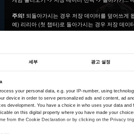
되돌아가시는 경우 저장 데이터를 덮어쓰게 
주의!
예) 리리아 (첫 챕터)로 돌아가시는 경우 저장 데이
세부
광고 설정
a
ocess your personal data, e.g. your IP-number, using technolog
ur device in order to serve personalized ads and content, ad a
ces development. You have a choice in who uses your data and 
licable on this digital property where you have made your choic
e from the Cookie Declaration or by clicking on the Privacy trig
e to: