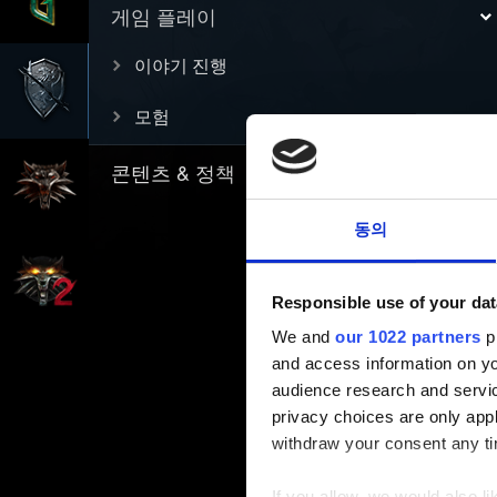
게임 플레이
이야기 진행
모험
콘텐츠 & 정책
동의
Responsible use of your dat
We and
our 1022 partners
pr
and access information on yo
audience research and servi
privacy choices are only app
withdraw your consent any tim
If you allow, we would also lik