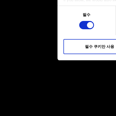
Collect information a
동의
Identify your device by
필수
선택
Find out more about how your
일부 쿠키는 웹 사이트를 정상
피드백을 제공하여 사용자의 
소통할 경우, 사용자의 선호도
필수 쿠키만 사용
선택적으로 쿠키를 사용할 경
쿠키 사용에 관한 세부 사항이나