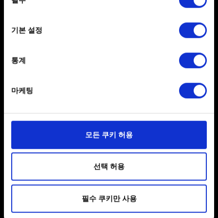
선택
문의
If you allow, we would also like to:
기본 설정
Collect information about your geographical
location which can be accurate to within several
meters
통계
Identify your device by actively scanning it for
specific characteristics (fingerprinting)
마케팅
Find out more about how your personal data is processed
and set your preferences in the
details section
.
한국어
일부 쿠키는 웹 사이트를 정상적으로 이용하기 위해
SNS 접속
모든 쿠키 허용
필요합니다. 그 밖의 쿠키는 선택적이며, 당사에 콘텐츠
관련 기술적 피드백을 제공하여 사용자의 웹사이트 이용
환경을 개선하기 위해 사용됩니다. 예를 들어, 소셜
선택 허용
미디어를 통해 사용자와 소통할 경우, 사용자의 선호도를
파악하기 위해 쿠키의 일부를 저희 파트너와 공유할 수도
필수 쿠키만 사용
있습니다. 물론, 이처럼 선택적으로 쿠키를 사용할
경우에는 사용자의 동의를 구할 것입니다.
사용자 약관 동의