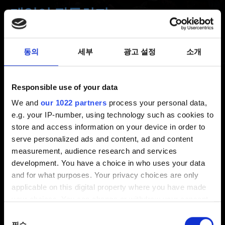
게임이 작동하지
않습니다/"네트워크 오류" 문제
동의
세부
광고 설정
소개
최신 1 년 전 갱신 1 년 전
Responsible use of your data
지원되는 Android 기기에서
쓰론브레이커: 더 위쳐
테일즈
를 실행할 때 "네트워크 오류. 인터넷 연결 상태를
We and
our 1022 partners
process your personal data,
e.g. your IP-number, using technology such as cookies to
확인하고 다시 시도하십시오. Google Play 서비스와
store and access information on your device in order to
Android 업데이트를 확인하시기 바랍니다."라는 오류
serve personalized ads and content, ad and content
메시지가 표시되는 문제를 확인했습니다. 불편을 드려
measurement, audience research and services
죄송합니다. 현재 조사 중이니 조금만 기다려 주시면
development. You have a choice in who uses your data
감사하겠습니다.
and for what purposes. Your privacy choices are only
applicable on this digital property where you have made
your choices. You can change or withdraw your consent
도움이 필요하신가요?
any time from the Cookie Declaration or by clicking on
동의
the Privacy trigger icon.
필수