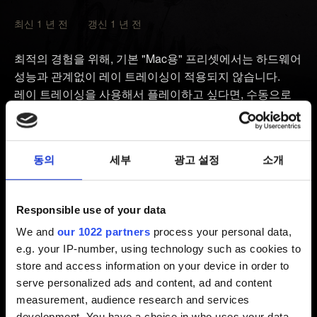
최신 1 년 전 갱신 1 년 전
최적의 경험을 위해, 기본 "Mac용" 프리셋에서는 하드웨어
성능과 관계없이 레이 트레이싱이 적용되지 않습니다.
레이 트레이싱을 사용해서 플레이하고 싶다면, 수동으로
활성화해야 합니다.
설정
→
그래픽
으로 이동한 후,
퀵
프리셋
섹션에서 "Mac용" 프리셋을 레이 트레이싱 프리셋
중 하나로 변경하거나,
레이 트레이싱 섹션
에서
동의
세부
광고 설정
소개
개별적으로 레이 트레이싱을 활성화할 수 있습니다.
레이 트레이싱은 M3 이상의 칩에서 사용할 수 있습니다.
Responsible use of your data
We and
our 1022 partners
process your personal data,
Mac에서 레이 트레이싱을 사용하기 위한 권장 사양은
e.g. your IP-number, using technology such as cookies to
다음과 같습니다:
store and access information on your device in order to
serve personalized ads and content, ad and content
30 FPS 성능 목표
measurement, audience research and services
칩: Apple M3 Pro
development. You have a choice in who uses your data