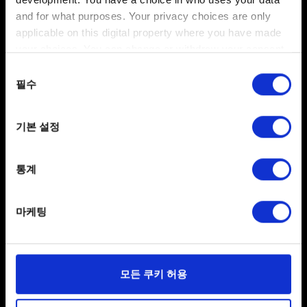
램: 18GB
and for what purposes. Your privacy choices are only
프리셋: 레이 트레이싱: 중간
applicable on this digital property where you have made
해상도: 1800x1125 또는 1920x1080(MetalFX DRS 수동
your choices. You can change or withdraw your consent
활성화)
any time from the Cookie Declaration or by clicking on
동의
the Privacy trigger icon.
필수
선택
60 FPS 성능 목표
칩: Apple M3 Max
If you allow, we would also like to:
램: 36GB
기본 설정
Collect information about your geographical
프리셋: 레이 트레이싱: 중간
location which can be accurate to within several
해상도: 1800x1125 또는 1920x1080(MetalFX DRS 수동
meters
통계
활성화)
Identify your device by actively scanning it for
specific characteristics (fingerprinting)
마케팅
Find out more about how your personal data is processed
and set your preferences in the
details section
.
일부 쿠키는 웹 사이트를 정상적으로 이용하기 위해
모든 쿠키 허용
필요합니다. 그 밖의 쿠키는 선택적이며, 당사에 콘텐츠
관련 기술적 피드백을 제공하여 사용자의 웹사이트 이용