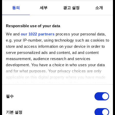
코드입니다. 보안 코드가 올바른지 확인하고 다시 시도해
주세요"라는 오류가 표시되면, 메일함에 온 최신 코드를
동의
세부
광고 설정
소개
입력했는지 확인하세요(여러 개의 코드를 연속으로
요청한 경우). 메일함에서 확인한 최신 보안 코드가
작동하지 않는 경우, "새로운 코드 전송" 버튼을 클릭하고
Responsible use of your data
다시 시도하세요.
We and
our 1022 partners
process your personal data,
e.g. your IP-number, using technology such as cookies to
보안 코드가 도착하지 않는 경우:
store and access information on your device in order to
serve personalized ads and content, ad and content
CD 프로젝트 레드 Account와 연결된 이메일의 받은
measurement, audience research and services
편지함을 확인하고, 입력한 이메일이 유효한지(오타가
development. You have a choice in who uses your data
없는지) 확인하세요.
and for what purposes. Your privacy choices are only
applicable on this digital property where you have made
스팸 폴더에 accounts@cdprojektred.com 이메일
your choices. You can change or withdraw your consent
주소에서 발송된 메시지가 있는지 확인하세요. 이 주소를
any time from the Cookie Declaration or by clicking on
동의
화이트리스트에 추가한 다음 새 코드를 요청하세요.
the Privacy trigger icon.
필수
선택
보안 코드는 해당 코드가 생성된 로그인 시도에서만
사용할 수 있으므로, 보안 코드를 입력하기 전에 로그인
If you allow, we would also like to:
기본 설정
창을 닫지 마세요.