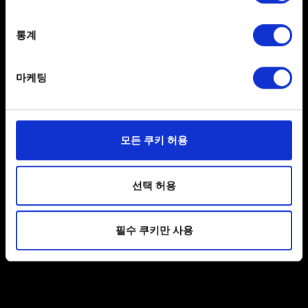
Collect information about your geographical
location which can be accurate to within several
15분 정도 기다렸다가 코드를 다시 요청하세요. 주의:
meters
통계
코드를 너무 자주 요청하면 계정이 일시적으로 차단될 수
Identify your device by actively scanning it for
있습니다.
specific characteristics (fingerprinting)
마케팅
위의 단계가 도움이 되지 않는 경우 이메일 제공업체에
Find out more about how your personal data is processed
연락해 accounts@cdprojektred.com 이메일 주소에서
and set your preferences in the
details section
.
보낸 메시지를 받을 수 없다고 문의하시기 바랍니다.
일부 쿠키는 웹 사이트를 정상적으로 이용하기 위해
모든 쿠키 허용
필요합니다. 그 밖의 쿠키는 선택적이며, 당사에 콘텐츠
관련 기술적 피드백을 제공하여 사용자의 웹사이트 이용
도움이 필요하신가요?
환경을 개선하기 위해 사용됩니다. 예를 들어, 소셜
선택 허용
미디어를 통해 사용자와 소통할 경우, 사용자의 선호도를
파악하기 위해 쿠키의 일부를 저희 파트너와 공유할 수도
문의
필수 쿠키만 사용
있습니다. 물론, 이처럼 선택적으로 쿠키를 사용할
경우에는 사용자의 동의를 구할 것입니다.
쿠키 사용에 관한 세부 사항이나 관련 설정은 아래의
"Settings" 메뉴에서 확인할 수 있습니다.