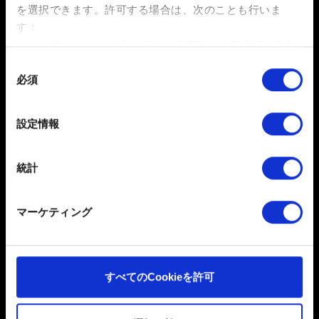
- それによって実績達成となるはずであったアクション
を選択できます。
許可する場合は、次のことも行いま
の具体的な内容。
す：
- 条件を達成した日付と時刻（+タイムゾーン）。
数メートル以内の誤差の地理的な位置情報を収集
します
同
必須
特定の特性（フィンガープリント）を積極的にス
意
キャンしてデバイスを特定します
の
お困りですか
選
詳細セクション
で個人データの処理方法と設定を行って
設定情報
択
ください。「Cookie宣言」からいつでも同意を変更また
は撤回できます。
お問い合わせ
統計
一部のCookieはウェブサイトの機能を正常にお使いいた
だくために必要なものです。その他のCookieは、ウェブ
マーケティング
サイトの品質向上のために、オプションとして技術的お
よびコンテンツ関連のフィードバックを送信します。ま
た、ソーシャルメディア上などでお客様が興味を持ちそ
うなコンテンツをお届けするために、一部のCookieをパ
すべてのCookieを許可
ートナーに提供する場合があります。お客様の許可なく
日本語
これらのオプションが有効になることはありません。