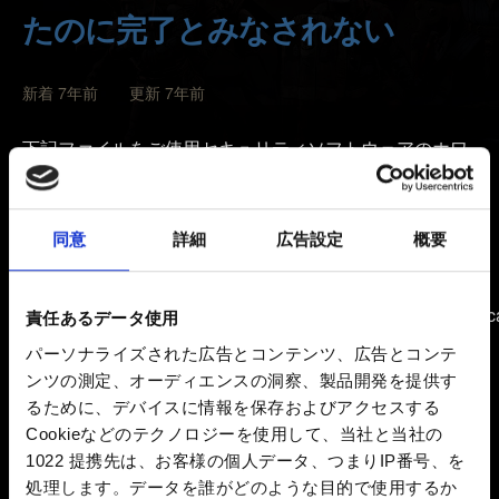
たのに完了とみなされない
新着 7年前 更新 7年前
下記ファイルをご使用セキュリティソフトウェアのホワ
イトリストに追加し、実績の解除を再度お試しくださ
い：
C:\Program Files (x86)\GOG Galaxy\GalaxyClient.exe
同意
詳細
広告設定
概要
C:\Program Files (x86)\GOG
Galaxy\GalaxyClientService.exe
C:\ProgramData\GOG.com\Galaxy\redists\GalaxyCommunica
責任あるデータ使用
パーソナライズされた広告とコンテンツ、広告とコンテ
それでも GOG Galaxy の実績に関する問題が解決しない
ンツの測定、オーディエンスの洞察、製品開発を提供す
場合は、お問い合わせください。その際は下記情報の提
るために、デバイスに情報を保存およびアクセスする
供をよろしくお願いいたします：
Cookieなどのテクノロジーを使用して、当社と当社の
1022 提携先は、お客様の個人データ、つまりIP番号、を
- 正確な実績名。
処理します。データを誰がどのような目的で使用するか