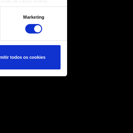
ecisão de vários metros
(impressão digital)
cias na
secção de detalhes
.
Marketing
nformações técnicas e
nçar você, por exemplo, nas
 nossos cookies com os
mitir todos os cookies
ncias no menu