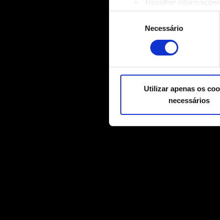
Recolher informações
Identificar o seu disp
Seleção
Saiba mais sobre como os s
Necessário
de
Pode alterar ou retirar o s
consentimento
Alguns são indispensáveis p
relacionadas a conteúdos par
mídias sociais, com algo qu
Utilizar apenas os coo
nossos parceiros. Todos esse
necessários
Você encontrará todos os de
"Configurações" abaixo.