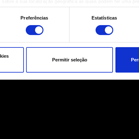
 sobre a sua localização geográfica as quais podem ter uma pr
ositivo analisando de forma ativa as características específicas 
eus dados pessoais são processados e defina as suas preferên
Preferências
Estatísticas
eu consentimento a qualquer momento da Declaração de Cookies.
ara o funcionamento do site. Outros são opcionais e fornecem i
a que o site funcione melhor para você. Para nos ajudar a alca
e possa ser de seu interesse, podemos compartilhar partes dos
kies
Permitir seleção
Per
s cookies adicionais precisarão da sua permissão, no entanto.
talhes sobre o uso de cookies e poderá ajustar as suas preferê