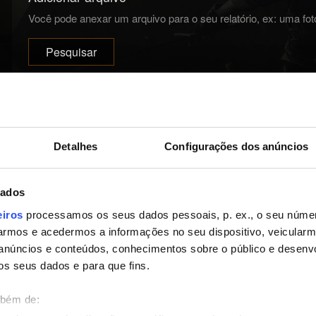
Você pode anexar um arquivo para o seu relatório, ex: uma fot
Pesquisar
Detalhes
Configurações dos anúncios
Enviar
dados
eiros
processamos os seus dados pessoais, p. ex., o seu númer
Informações sobre seus dados pessoais
rmos e acedermos a informações no seu dispositivo, veicular
anúncios e conteúdos, conhecimentos sobre o público e desenv
os seus dados e para que fins.
mbém de: