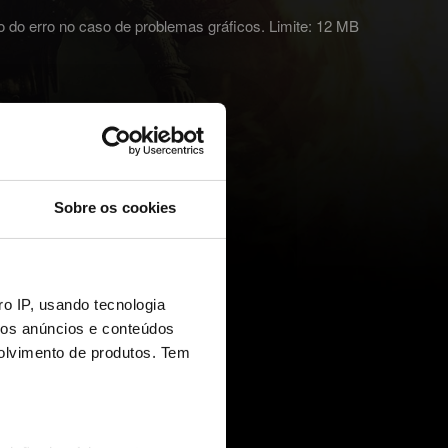
o do erro no caso de problemas gráficos. Limite: 12 MB
Sobre os cookies
o IP, usando tecnologia
mos anúncios e conteúdos
olvimento de produtos. Tem