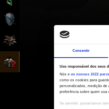
Consentir
Uso responsável dos seus 
Nós e
os nossos 1022 parc
como os cookies para guarda
personalizados, medição de 
preferência sobre quem usa 
Se permitir, gostaríamos ta