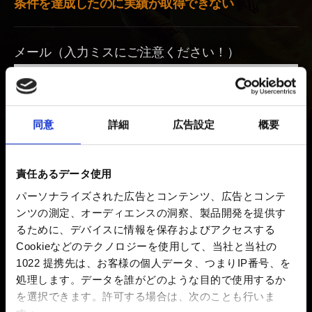
条件を達成したのに実績が取得できない
メール（入力ミスにご注意ください！）
ファイルを追加
同意
詳細
広告設定
概要
このレポートにファイルを添付できます。例：グラフィック
関連の問題の場合、画面写真
責任あるデータ使用
容量制限：12 MB
パーソナライズされた広告とコンテンツ、広告とコンテ
参照
ンツの測定、オーディエンスの洞察、製品開発を提供す
るために、デバイスに情報を保存およびアクセスする
Cookieなどのテクノロジーを使用して、当社と当社の
1022 提携先は、お客様の個人データ、つまりIP番号、を
処理します。データを誰がどのような目的で使用するか
を選択できます。
許可する場合は、次のことも行いま