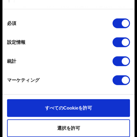
す：
送信
数メートル以内の誤差の地理的な位置情報を収集
します
同
必須
特定の特性（フィンガープリント）を積極的にス
意
キャンしてデバイスを特定します
個人データの取り扱いに関するお知らせ
の
選
詳細セクション
で個人データの処理方法と設定を行って
設定情報
択
ください。「Cookie宣言」からいつでも同意を変更また
は撤回できます。
統計
一部のCookieはウェブサイトの機能を正常にお使いいた
だくために必要なものです。その他のCookieは、ウェブ
マーケティング
サイトの品質向上のために、オプションとして技術的お
よびコンテンツ関連のフィードバックを送信します。ま
た、ソーシャルメディア上などでお客様が興味を持ちそ
うなコンテンツをお届けするために、一部のCookieをパ
日本語
すべてのCookieを許可
ートナーに提供する場合があります。お客様の許可なく
ソーシャルメディア
これらのオプションが有効になることはありません。
選択を許可
Cookieの使用およびパフォーマンスの変更点に関する詳