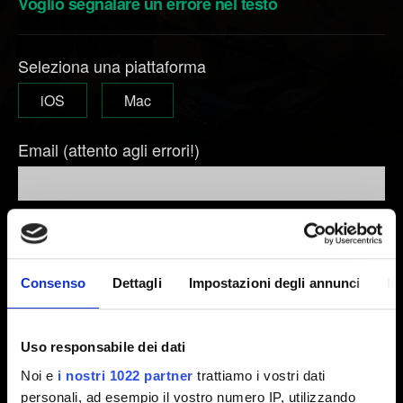
Voglio segnalare un errore nel testo
Seleziona una piattaforma
iOS
Mac
Email (attento agli errori!)
Breve descrizione del problema
Consenso
Dettagli
Impostazioni degli annunci
In
0/20
Uso responsabile dei dati
Noi e
i nostri 1022 partner
trattiamo i vostri dati
Aggiungi file
personali, ad esempio il vostro numero IP, utilizzando