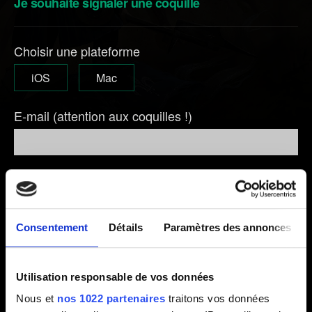
Je souhaite signaler une coquille
Choisir une plateforme
iOS
Mac
E-mail (attention aux coquilles !)
Courte description du problème
Consentement
Détails
Paramètres des annonces
0/20
Utilisation responsable de vos données
Nous et
nos 1022 partenaires
traitons vos données
Ajouter un fichier