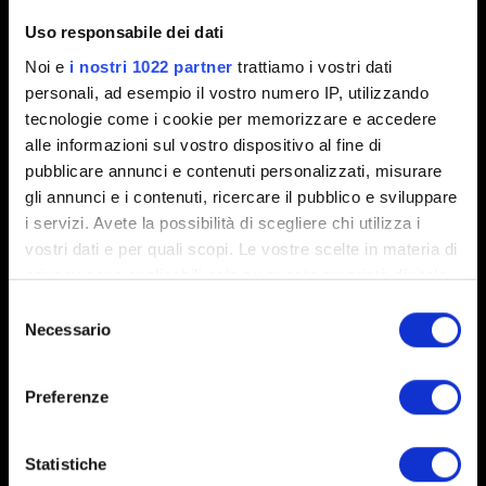
Uso responsabile dei dati
Noi e
i nostri 1022 partner
trattiamo i vostri dati
personali, ad esempio il vostro numero IP, utilizzando
0/20
tecnologie come i cookie per memorizzare e accedere
alle informazioni sul vostro dispositivo al fine di
pubblicare annunci e contenuti personalizzati, misurare
Aggiungi file
gli annunci e i contenuti, ricercare il pubblico e sviluppare
Puoi allegare un file al tuo rapporto (ad esempio, una
i servizi. Avete la possibilità di scegliere chi utilizza i
schermata per evidenziare un problema grafico).
vostri dati e per quali scopi. Le vostre scelte in materia di
Limite: 12 MB
privacy sono applicabili solo su questa proprietà digitale
in cui avete effettuato le vostre scelte. È possibile
Selezione
Esplora
modificare o revocare il proprio consenso in qualsiasi
Necessario
del
momento dalla Dichiarazione sui cookie o facendo clic
consenso
sull'icona di attivazione della privacy.
Preferenze
Con il tuo consenso, vorremmo anche:
raccogliere informazioni sulla tua posizione
Statistiche