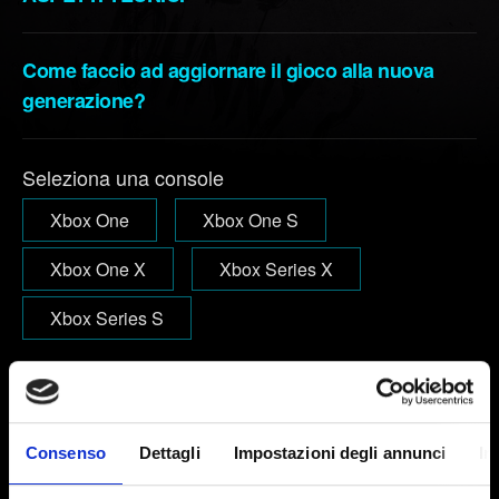
Come faccio ad aggiornare il gioco alla nuova
generazione?
Seleziona una console
Xbox One
Xbox One S
Xbox One X
Xbox Series X
Xbox Series S
Email (attento agli errori!)
Consenso
Dettagli
Impostazioni degli annunci
In
Breve descrizione del problema