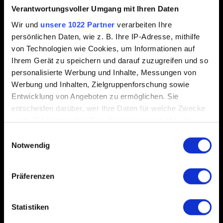
Verantwortungsvoller Umgang mit Ihren Daten
Wir und
unsere 1022 Partner
verarbeiten Ihre
persönlichen Daten, wie z. B. Ihre IP-Adresse, mithilfe
0/20
von Technologien wie Cookies, um Informationen auf
Ihrem Gerät zu speichern und darauf zuzugreifen und so
personalisierte Werbung und Inhalte, Messungen von
Datei hinzufügen
Werbung und Inhalten, Zielgruppenforschung sowie
Du kannst deinem Bericht eine Datei anhängen, z.B. bei
Entwicklung von Angeboten zu ermöglichen. Sie
Grafikproblemen auf PC einen Screenshot. Limit: 12 MB.
entscheiden darüber, wer Ihre Daten für welche Zwecke
nutzt. Sie können Ihre Einwilligung jederzeit über die
Durchsuchen
Cookie-Erklärung oder durch Klicken auf das Privacy
Einwilligungsauswahl
Trigger Symbol ändern oder widerrufen
Notwendig
Wenn Sie es erlauben, würden wir auch gerne:
Präferenzen
Informationen über Ihre geografische Lage
erfassen, welche bis auf einige Meter genau sein
können
Statistiken
Abschicken
Ihr Gerät durch aktives Scannen nach