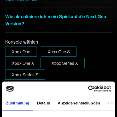
Wie aktualisiere ich mein Spiel auf die Next-Gen-
Version?
Konsole wählen
Xbox One
Xbox One S
Xbox One X
Xbox Series X
Xbox Series S
E-Mail (Tippfehler vermeiden!)
Zustimmung
Details
Anzeigeneinstellungen
Über
Kurze Beschreibung des Problems