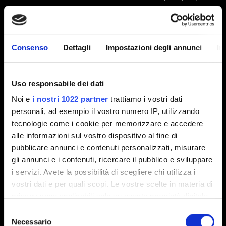
nell'angolo in basso a sinistra.
2.31 (Ultima)
2.3
1.63
Consenso
Dettagli
Impostazioni degli annunci
In
Altra
Email (attento agli errori!)
Uso responsabile dei dati
Noi e
i nostri 1022 partner
trattiamo i vostri dati
personali, ad esempio il vostro numero IP, utilizzando
tecnologie come i cookie per memorizzare e accedere
Breve descrizione del problema
alle informazioni sul vostro dispositivo al fine di
pubblicare annunci e contenuti personalizzati, misurare
gli annunci e i contenuti, ricercare il pubblico e sviluppare
i servizi. Avete la possibilità di scegliere chi utilizza i
vostri dati e per quali scopi. Le vostre scelte in materia di
0/20
privacy sono applicabili solo su questa proprietà digitale
in cui avete effettuato le vostre scelte. È possibile
Selezione
Aggiungi file
modificare o revocare il proprio consenso in qualsiasi
Necessario
del