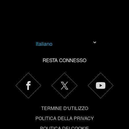
esigenze. Per aiutarci a raggiungerti, ad esempio tramite
i social media, con qualcosa che potresti trovare
interessante, a volte potremmo condividere parte dei
nostri cookie con i nostri partner. Tuttavia, questi
eventuali cookie facoltativi richiederanno la tua
autorizzazione.
Italiano
Tutti i dettagli su come utilizziamo i cookie e su come
impostare le tue preferenze sono disponibili nel menu
RESTA CONNESSO
"Impostazioni" qui sotto.
TERMINE D'UTILIZZO
POLITICA DELLA PRIVACY
POLITICA DEI COOKIE