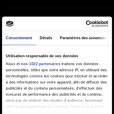
Lancement
Procédure pour créer un rapport DXDiag
Consentement
Détails
Paramètres des annonces
Vérifier l'intégrité du cache du jeu
Le jeu ne se lance pas.
Utilisation responsable de vos données
L'application n'a pas réussi à démarrer
Nous et
nos 1022 partenaires
traitons vos données
correctement (The application failed to initialize
personnelles, telles que votre adresse IP, en utilisant des
properly) (0xc000007b)
technologies comme les cookies pour stocker et accéder
Comment sauvegarder les informations
à des informations sur votre appareil, afin de diffuser des
système (MAC)
publicités et du contenu personnalisés, d'effectuer des
mesures de performance des publicités et du contenu,
Le jeu reste bloqué sur le médaillon de l'École
ainsi que de réaliser des études d’audience, favorisant
du Loup après avoir sélectionné « Démarrer le
ainsi le développement de services. Vous avez le choix
jeu » depuis le portail de lancement.
quant à l'utilisation de vos données et à leurs finalités.