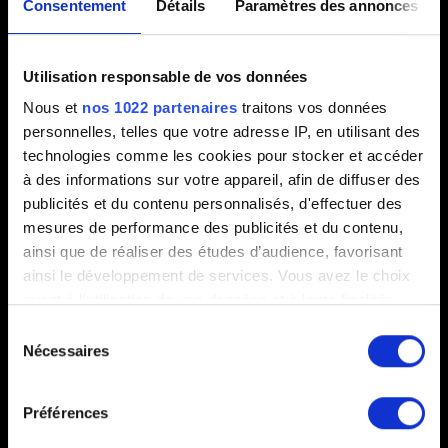
Consentement
Détails
Paramètres des annonces
Ajouter un fichier
Utilisation responsable de vos données
Vous pouvez joindre un fichier à votre rapport, comme une
capture d'écran dans le cas de problèmes graphiques. Limite :
Nous et
nos 1022 partenaires
traitons vos données
12 Mo.
personnelles, telles que votre adresse IP, en utilisant des
technologies comme les cookies pour stocker et accéder
Parcourir
à des informations sur votre appareil, afin de diffuser des
publicités et du contenu personnalisés, d'effectuer des
Envoyer le rapport DxDiag
mesures de performance des publicités et du contenu,
ainsi que de réaliser des études d’audience, favorisant
Pour le générer, appuyez sur les touches Windows + R,
ainsi le développement de services. Vous avez le choix
saisissez DxDiag, puis confirmez avec OK. Dans la fenêtre
quant à l'utilisation de vos données et à leurs finalités.
qui s'est ouverte, cliquez sur "Enregistrer toutes les
Vous pouvez modifier ou retirer votre consentement à
informations…".
Sélection
tout moment en consultant la Déclaration relative aux
Nécessaires
du
cookies ou en cliquant sur l'icône de confidentialité.
Parcourir
consentement
Préférences
Si vous le permettez, nous aimerions également :
Collecter des informations sur votre localisation