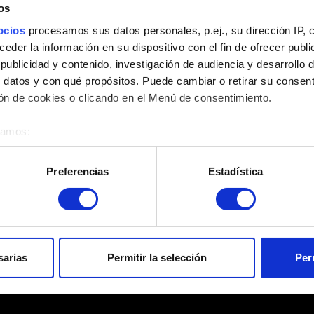
os
Añadir archivo
ocios
procesamos sus datos personales, p.ej., su dirección IP, 
Puedes adjuntar un archivo a tu informe, por ejemplo: una capt
der la información en su dispositivo con el fin de ofrecer publi
Límite: 12 MB.
ublicidad y contenido, investigación de audiencia y desarrollo d
 datos y con qué propósitos. Puede cambiar o retirar su consent
Explorar
n de cookies o clicando en el Menú de consentimiento.
éramos:
 sobre su ubicación geográfica que puede tener una precisión d
tivo analizándolo activamente para buscar características específ
Preferencias
Estadística
re cómo se procesan sus datos personales y establezca sus pr
rar su consentimiento en cualquier momento en la Declaración d
Enviar
 que funcionen los elementos de la web. Otras son opcionales y
el contenido para que la web encaje mejor contigo. Para ayudarn
sarias
Permitir la selección
Per
Información acerca de tus datos personales
ciales, con algo nuestro que pueda resultarte interesante, en o
on nuestro socios. Eso sí, todas estas cookies opcionales requie