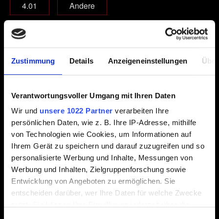
4.01
Andere
Welche Edition des Spiels spielst du?
Grundspiel
Zustimmung
Details
Anzeigeneinstellungen
Über
Grundspiel + Erweiterungen
Complete Edition
Verantwortungsvoller Umgang mit Ihren Daten
Wir und
unsere 1022 Partner
verarbeiten Ihre
E-Mail (Tippfehler vermeiden!)
persönlichen Daten, wie z. B. Ihre IP-Adresse, mithilfe
von Technologien wie Cookies, um Informationen auf
Ihrem Gerät zu speichern und darauf zuzugreifen und so
personalisierte Werbung und Inhalte, Messungen von
Kurze Beschreibung des Problems
Werbung und Inhalten, Zielgruppenforschung sowie
Entwicklung von Angeboten zu ermöglichen. Sie
entscheiden darüber, wer Ihre Daten für welche Zwecke
nutzt. Sie können Ihre Einwilligung jederzeit über die
Cookie-Erklärung oder durch Klicken auf das Privacy