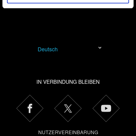
etwas Interessantes mitteilen wollen –, geben wir
gegebenenfalls auch Teile unserer Cookies an unsere
Partner weiter. Jeder dieser optionalen Cookies erfordert
allerdings deine Zustimmung.
Alle Details zu unserer Nutzung von Cookies findest du
unten im Menü „Einstellungen“, wo du, falls gewünscht,
Deutsch
auch alle Einstellungen rund um das Thema Cookies
ändern kannst.
IN VERBINDUNG BLEIBEN
NUTZERVEREINBARUNG