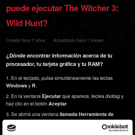
puede ejecutar The Witcher 3:
Wild Hunt?
Creado hace 7 años Actualizado hace 7 meses
¿Dónde encontrar información acerca de tu
procesador, tu tarjeta gráfica y tu RAM?
En el teclado, pulsa simultáneamente las teclas
Windows
y
R
.
En la ventana
Ejecutar
que aparece, teclea
dxdiag
y
haz clic en el botón
Aceptar
.
Se abrirá una ventana
llamada Herramienta de
diagnóstico de DirectX
. En ella encontrarás varias
pestañas: