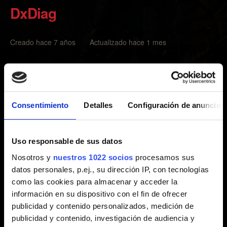
DxDiag
Creado hace 7 años Actualizado hace 1 mes
DxDiag puede ayudarte al:
Recopilar información sobre el software y el hardware
de tu ordenador. Por ejemplo, la tarjeta gráfica que tienes,
Consentimiento
Detalles
Configuración de anuncios
si el sistema operativo es de 64 bits...
Generar un informe que ayudará al Soporte técnico a
Uso responsable de sus datos
identificar la causa del problema, y ofrecer una solución
Nosotros y
nuestros 1022 socios
procesamos sus
mucho antes.
datos personales, p.ej., su dirección IP, con tecnologías
como las cookies para almacenar y acceder la
Cómo crear un informe de diagnóstico (DxDiag):
información en su dispositivo con el fin de ofrecer
publicidad y contenido personalizados, medición de
En el teclado, pulsa la tecla
Windows
+
R
.
publicidad y contenido, investigación de audiencia y