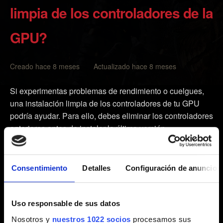
limpia de los controladores de la
GPU?
Creado hace 8 meses Actualizado hace 8 meses
Si experimentas problemas de rendimiento o cuelgues,
una instalación limpia de los controladores de tu GPU
podría ayudar. Para ello, debes eliminar los controladores
anteriores antes de instalar la última versión.
NVIDIA
Consentimiento
Detalles
Configuración de anuncios
Descarga los últimos controladores en
este enlace
.
Descarga
Display Driver Uninstaller
y ejecútalo para
Uso responsable de sus datos
eliminar las versiones anteriores de los controladores.
Nosotros y
nuestros 1022 socios
procesamos sus