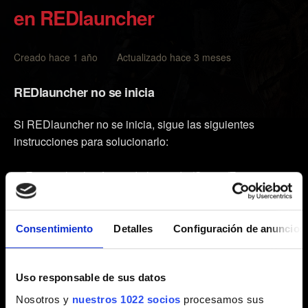
en REDlauncher
Creado hace 1 año Actualizado hace 3 meses
REDlauncher no se inicia
Si REDlauncher no se inicia, sigue las siguientes
instrucciones para solucionarlo:
Ejecuta la plataforma de la tienda (Steam/Epic
Games/GOG Galaxy) como administrador y luego intenta
iniciar el juego.
Consentimiento
Detalles
Configuración de anuncios
Elimina la carpeta de REDlauncher, ubicada en
%localappdata%\Programs\CD Projekt Red\
A continuación, prueba a iniciar el juego.
Uso responsable de sus datos
Comprueba que no estás usando ningún parámetro de
Nosotros y
nuestros 1022 socios
procesamos sus