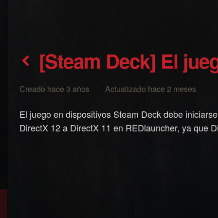
[Steam Deck] El jue
Creado hace 3 años Actualizado hace 2 meses
El juego en dispositivos Steam Deck debe iniciar
DirectX 12 a DirectX 11 en REDlauncher, ya que Di