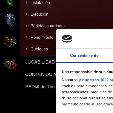
Instalación
Ejecución
Partidas guardadas
Rendimiento
Cuelgues
Consentimiento
JUGABILIDAD
Uso responsable de sus dat
CONTENIDO Y POLÍTICAS
Nosotros y
nuestros 1022 s
REDkit de The Witcher 3
cookies para almacenar y acce
personalizados, medición de p
de seleccionar quién usa sus
momento desde la Declaració