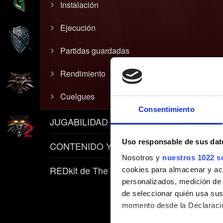
Instalación
Ejecución
Partidas guardadas
Rendimiento
Cuelgues
Consentimiento
JUGABILIDAD
Uso responsable de sus dat
CONTENIDO Y POLÍTICAS
Nosotros y
nuestros 1022 s
REDkit de The Witcher 3
cookies para almacenar y acce
personalizados, medición de p
de seleccionar quién usa sus
momento desde la Declaració