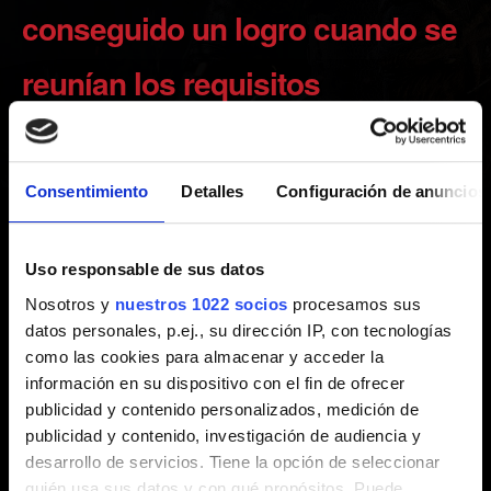
conseguido un logro cuando se
reunían los requisitos
Creado hace 7 años Actualizado hace 2 años
Consentimiento
Detalles
Configuración de anuncios
Ten en cuenta que, en ocasiones, algunos logros se
pueden activar con algún retraso. Espera un tiempo y
comprueba si se activa.
Uso responsable de sus datos
Nosotros y
nuestros 1022 socios
procesamos sus
Asegúrate de que se reúnen los requisitos para dicho
datos personales, p.ej., su dirección IP, con tecnologías
logro. Puedes comprobarlo con los recursos que se
como las cookies para almacenar y acceder la
pueden encontrar en la red. Si se reúnen los requisitos y
información en su dispositivo con el fin de ofrecer
el logro no se activa, trata de conseguir el logro otra vez
publicidad y contenido personalizados, medición de
(es posible que tengas que cargar una partida guardada
publicidad y contenido, investigación de audiencia y
con anterioridad para reunir los requisitos).
desarrollo de servicios. Tiene la opción de seleccionar
quién usa sus datos y con qué propósitos. Puede