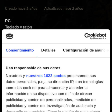
Creado hace 2 años Actualizado hace 2 años
PC
Teclado y ratón
Mando de Xbox One (compatibilidad parcial)
Mando de Xbox Series X|S (compatibilidad parcial)
Consentimiento
Detalles
Configuración de anuncios
Xbox One
Mando de Xbox One
Uso responsable de sus datos
Xbox Series X|S
Nosotros y
nuestros 1022 socios
procesamos sus
Mando de Xbox One
datos personales, p.ej., su dirección IP, con tecnologías
Mando de Xbox Series X|S
como las cookies para almacenar y acceder la
información en su dispositivo con el fin de ofrecer
PlayStation 4
publicidad y contenido personalizados, medición de
Mando DualShock 4
publicidad y contenido, investigación de audiencia y
desarrollo de servicios. Tiene la opción de seleccionar